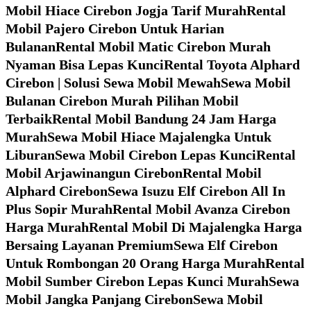
Mobil Hiace Cirebon Jogja Tarif Murah
Rental
Mobil Pajero Cirebon Untuk Harian
Bulanan
Rental Mobil Matic Cirebon Murah
Nyaman Bisa Lepas Kunci
Rental Toyota Alphard
Cirebon | Solusi Sewa Mobil Mewah
Sewa Mobil
Bulanan Cirebon Murah Pilihan Mobil
Terbaik
Rental Mobil Bandung 24 Jam Harga
Murah
Sewa Mobil Hiace Majalengka Untuk
Liburan
Sewa Mobil Cirebon Lepas Kunci
Rental
Mobil Arjawinangun Cirebon
Rental Mobil
Alphard Cirebon
Sewa Isuzu Elf Cirebon All In
Plus Sopir Murah
Rental Mobil Avanza Cirebon
Harga Murah
Rental Mobil Di Majalengka Harga
Bersaing Layanan Premium
Sewa Elf Cirebon
Untuk Rombongan 20 Orang Harga Murah
Rental
Mobil Sumber Cirebon Lepas Kunci Murah
Sewa
Mobil Jangka Panjang Cirebon
Sewa Mobil