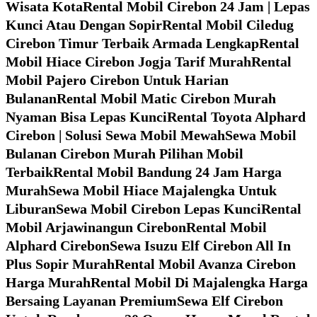
Wisata Kota
Rental Mobil Cirebon 24 Jam | Lepas
Kunci Atau Dengan Sopir
Rental Mobil Ciledug
Cirebon Timur Terbaik Armada Lengkap
Rental
Mobil Hiace Cirebon Jogja Tarif Murah
Rental
Mobil Pajero Cirebon Untuk Harian
Bulanan
Rental Mobil Matic Cirebon Murah
Nyaman Bisa Lepas Kunci
Rental Toyota Alphard
Cirebon | Solusi Sewa Mobil Mewah
Sewa Mobil
Bulanan Cirebon Murah Pilihan Mobil
Terbaik
Rental Mobil Bandung 24 Jam Harga
Murah
Sewa Mobil Hiace Majalengka Untuk
Liburan
Sewa Mobil Cirebon Lepas Kunci
Rental
Mobil Arjawinangun Cirebon
Rental Mobil
Alphard Cirebon
Sewa Isuzu Elf Cirebon All In
Plus Sopir Murah
Rental Mobil Avanza Cirebon
Harga Murah
Rental Mobil Di Majalengka Harga
Bersaing Layanan Premium
Sewa Elf Cirebon