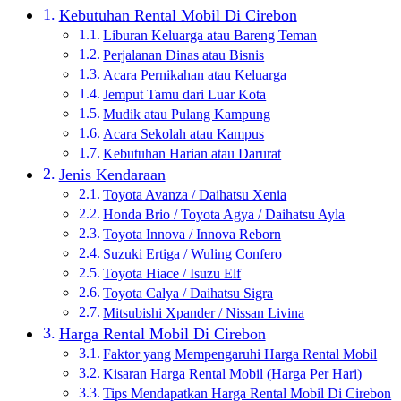
Kebutuhan Rental Mobil Di Cirebon
Liburan Keluarga atau Bareng Teman
Perjalanan Dinas atau Bisnis
Acara Pernikahan atau Keluarga
Jemput Tamu dari Luar Kota
Mudik atau Pulang Kampung
Acara Sekolah atau Kampus
Kebutuhan Harian atau Darurat
Jenis Kendaraan
Toyota Avanza / Daihatsu Xenia
Honda Brio / Toyota Agya / Daihatsu Ayla
Toyota Innova / Innova Reborn
Suzuki Ertiga / Wuling Confero
Toyota Hiace / Isuzu Elf
Toyota Calya / Daihatsu Sigra
Mitsubishi Xpander / Nissan Livina
Harga Rental Mobil Di Cirebon
Faktor yang Mempengaruhi Harga Rental Mobil
Kisaran Harga Rental Mobil (Harga Per Hari)
Tips Mendapatkan Harga Rental Mobil Di Cirebon