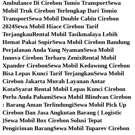
Ambulance Di Cirebon Tomio Transport
Sewa
Mobil Truk Cirebon Terlengkap Dari Tomio
Transport
Sewa Mobil Double Cabin Cirebon
2024
Sewa Mobil Hiace Cirebon Tarif
Terjangkau
Rental Mobil Tasikmalaya Lebih
Hemat Pakai Sopir
Sewa Mobil Cirebon Bandung
Perjalanan Anda Yang Nyaman
Sewa Mobil
Innova Cirebon Terbaru Zenix
Rental Mobil
Xpander Cirebon
Sewa Mobil Kedawung Cirebon
Bisa Lepas Kunci Tarif Terjangkau
Sewa Mobil
Cirebon Jakarta Murah Layanan Antar
Kota
Syarat Rental Mobil Lepas Kunci Cirebon
Perlu Anda Pahami
Sewa Mobil Blindvan Cirebon
: Barang Aman Terlindungi
Sewa Mobil Pick Up
Cirebon Dan Jasa Angkutan Barang ( Logistic
)
Sewa Mobil Box Cirebon Solusi Tepat
Pengiriman Barang
Sewa Mobil Tuparev Cirebon