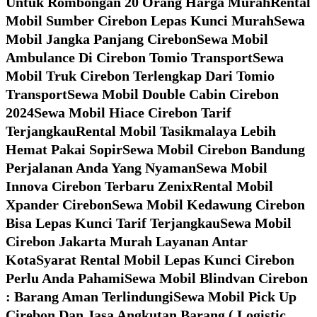
Untuk Rombongan 20 Orang Harga Murah
Rental
Mobil Sumber Cirebon Lepas Kunci Murah
Sewa
Mobil Jangka Panjang Cirebon
Sewa Mobil
Ambulance Di Cirebon Tomio Transport
Sewa
Mobil Truk Cirebon Terlengkap Dari Tomio
Transport
Sewa Mobil Double Cabin Cirebon
2024
Sewa Mobil Hiace Cirebon Tarif
Terjangkau
Rental Mobil Tasikmalaya Lebih
Hemat Pakai Sopir
Sewa Mobil Cirebon Bandung
Perjalanan Anda Yang Nyaman
Sewa Mobil
Innova Cirebon Terbaru Zenix
Rental Mobil
Xpander Cirebon
Sewa Mobil Kedawung Cirebon
Bisa Lepas Kunci Tarif Terjangkau
Sewa Mobil
Cirebon Jakarta Murah Layanan Antar
Kota
Syarat Rental Mobil Lepas Kunci Cirebon
Perlu Anda Pahami
Sewa Mobil Blindvan Cirebon
: Barang Aman Terlindungi
Sewa Mobil Pick Up
Cirebon Dan Jasa Angkutan Barang ( Logistic