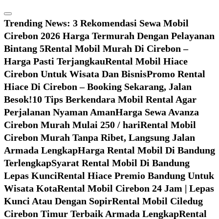
Skip
to
Trending News:
3 Rekomendasi Sewa Mobil
content
Cirebon 2026 Harga Termurah Dengan Pelayanan
Bintang 5
Rental Mobil Murah Di Cirebon –
Harga Pasti Terjangkau
Rental Mobil Hiace
Cirebon Untuk Wisata Dan Bisnis
Promo Rental
Hiace Di Cirebon – Booking Sekarang, Jalan
Besok!
10 Tips Berkendara Mobil Rental Agar
Perjalanan Nyaman Aman
Harga Sewa Avanza
Cirebon Murah Mulai 250 / hari
Rental Mobil
Cirebon Murah Tanpa Ribet, Langsung Jalan
Armada Lengkap
Harga Rental Mobil Di Bandung
Terlengkap
Syarat Rental Mobil Di Bandung
Lepas Kunci
Rental Hiace Premio Bandung Untuk
Wisata Kota
Rental Mobil Cirebon 24 Jam | Lepas
Kunci Atau Dengan Sopir
Rental Mobil Ciledug
Cirebon Timur Terbaik Armada Lengkap
Rental