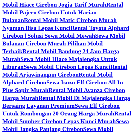
Mobil Hiace Cirebon Jogja Tarif Murah
Rental
Mobil Pajero Cirebon Untuk Harian
Bulanan
Rental Mobil Matic Cirebon Murah
Nyaman Bisa Lepas Kunci
Rental Toyota Alphard
Cirebon | Solusi Sewa Mobil Mewah
Sewa Mobil
Bulanan Cirebon Murah Pilihan Mobil
Terbaik
Rental Mobil Bandung 24 Jam Harga
Murah
Sewa Mobil Hiace Majalengka Untuk
Liburan
Sewa Mobil Cirebon Lepas Kunci
Rental
Mobil Arjawinangun Cirebon
Rental Mobil
Alphard Cirebon
Sewa Isuzu Elf Cirebon All In
Plus Sopir Murah
Rental Mobil Avanza Cirebon
Harga Murah
Rental Mobil Di Majalengka Harga
Bersaing Layanan Premium
Sewa Elf Cirebon
Untuk Rombongan 20 Orang Harga Murah
Rental
Mobil Sumber Cirebon Lepas Kunci Murah
Sewa
Mobil Jangka Panjang Cirebon
Sewa Mobil