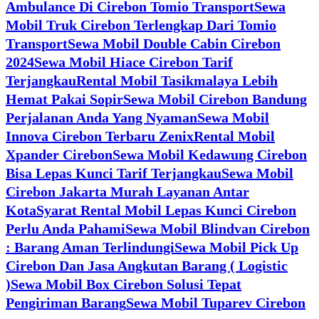
Ambulance Di Cirebon Tomio Transport
Sewa
Mobil Truk Cirebon Terlengkap Dari Tomio
Transport
Sewa Mobil Double Cabin Cirebon
2024
Sewa Mobil Hiace Cirebon Tarif
Terjangkau
Rental Mobil Tasikmalaya Lebih
Hemat Pakai Sopir
Sewa Mobil Cirebon Bandung
Perjalanan Anda Yang Nyaman
Sewa Mobil
Innova Cirebon Terbaru Zenix
Rental Mobil
Xpander Cirebon
Sewa Mobil Kedawung Cirebon
Bisa Lepas Kunci Tarif Terjangkau
Sewa Mobil
Cirebon Jakarta Murah Layanan Antar
Kota
Syarat Rental Mobil Lepas Kunci Cirebon
Perlu Anda Pahami
Sewa Mobil Blindvan Cirebon
: Barang Aman Terlindungi
Sewa Mobil Pick Up
Cirebon Dan Jasa Angkutan Barang ( Logistic
)
Sewa Mobil Box Cirebon Solusi Tepat
Pengiriman Barang
Sewa Mobil Tuparev Cirebon