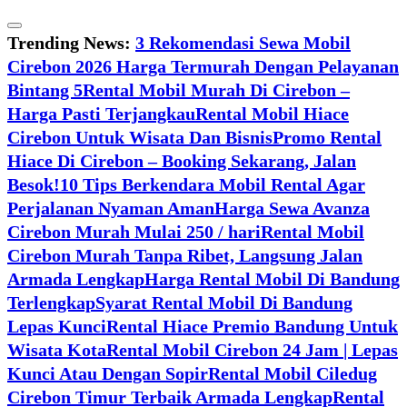
Skip
to
Trending News:
3 Rekomendasi Sewa Mobil
content
Cirebon 2026 Harga Termurah Dengan Pelayanan
Bintang 5
Rental Mobil Murah Di Cirebon –
Harga Pasti Terjangkau
Rental Mobil Hiace
Cirebon Untuk Wisata Dan Bisnis
Promo Rental
Hiace Di Cirebon – Booking Sekarang, Jalan
Besok!
10 Tips Berkendara Mobil Rental Agar
Perjalanan Nyaman Aman
Harga Sewa Avanza
Cirebon Murah Mulai 250 / hari
Rental Mobil
Cirebon Murah Tanpa Ribet, Langsung Jalan
Armada Lengkap
Harga Rental Mobil Di Bandung
Terlengkap
Syarat Rental Mobil Di Bandung
Lepas Kunci
Rental Hiace Premio Bandung Untuk
Wisata Kota
Rental Mobil Cirebon 24 Jam | Lepas
Kunci Atau Dengan Sopir
Rental Mobil Ciledug
Cirebon Timur Terbaik Armada Lengkap
Rental