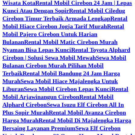
Wisata Kota
Rental Mobil Cirebon 24 Jam | Lepas
Kunci Atau Dengan Sopir
Rental Mobil Ciledug
Cirebon Timur Terbaik Armada Lengkap
Rental
Mobil Hiace Cirebon Jogja Tarif Murah
Rental
Mobil Pajero Cirebon Untuk Harian
Bulanan
Rental Mobil Matic Cirebon Murah
Nyaman Bisa Lepas Kunci
Rental Toyota Alphard
Cirebon | Solusi Sewa Mobil Mewah
Sewa Mobil
Bulanan Cirebon Murah Pilihan Mobil
Terbaik
Rental Mobil Bandung 24 Jam Harga
Murah
Sewa Mobil Hiace Majalengka Untuk
Liburan
Sewa Mobil Cirebon Lepas Kunci
Rental
Mobil Arjawinangun Cirebon
Rental Mobil
Alphard Cirebon
Sewa Isuzu Elf Cirebon All In
Plus Sopir Murah
Rental Mobil Avanza Cirebon
Harga Murah
Rental Mobil Di Majalengka Harga
Bersaing Layanan Premium
Sewa Elf Cirebon